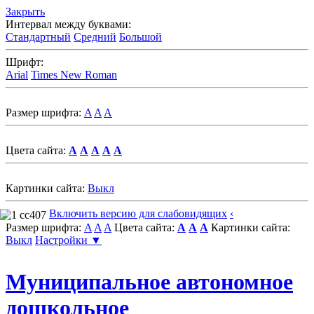
Закрыть
Интервал между буквами:
Стандартный
Средний
Большой
Шрифт:
Arial
Times New Roman
Размер шрифта:
A
A
A
Цвета сайта:
A
A
A
A
A
Картинки сайта:
Выкл
Включить версию для слабовидящих
‹
Размер шрифта:
A
A
A
Цвета сайта:
A
A
A
Картинки сайта:
Выкл
Настройки ▼
Муниципальное автономное
дошкольное