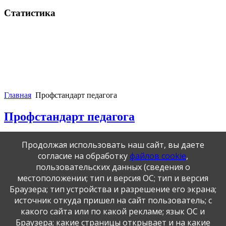
Статистика
Главная
Профстандарт педагога
Профстандарт педагога
Приказ Министерства труда и социальной защиты РФ от 18
Продолжая использовать наш сайт, вы даете
октября 2013 г. N 544н "Об утверждении профессионального
согласие на обработку
файлов cookie
,
стандарта "Педагог (педагогическая деятельность в сфере
дошкольного, начального общего, основного общего, среднего
пользовательских данных (сведения о
общего образования) (воспитатель, учитель)" (с изменениями
местоположении; тип и версия ОС; тип и версия
и дополнениями)
Браузера; тип устройства и разрешение его экрана;
источник откуда пришел на сайт пользователь; с
какого сайта или по какой рекламе; язык ОС и
Публикация персональных данных, в том числе
фотографий, производится в соответствии с
Браузера; какие страницы открывает и на какие